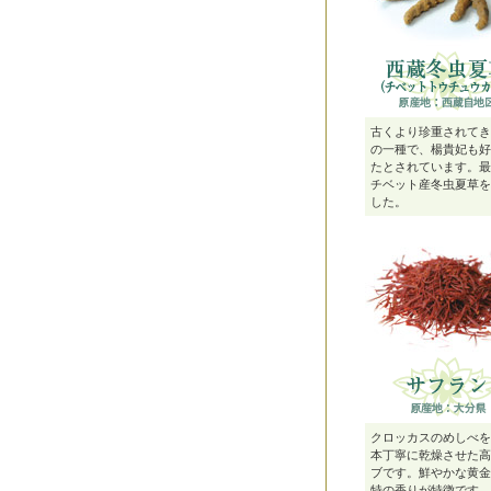
古くより珍重されてき
の一種で、楊貴妃も好
たとされています。最
チベット産冬虫夏草を
した。
クロッカスのめしべを
本丁寧に乾燥させた高
ブです。鮮やかな黄金
特の香りが特徴です。