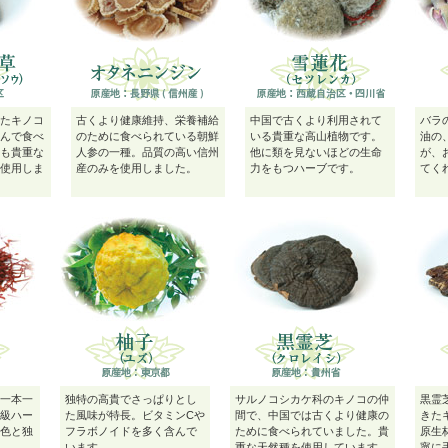
たキノコ
古くより健康維持、栄養補給
中国で古くより利用されて
バラ
んで食べ
のために食べられている朝鮮
いる貴重な高山植物です。
油の
も貴重な
人参の一種。品質の高い信州
他に類を見ないほどの生命
が、
使用しま
産のみを使用しました。
力をもつハーブです。
てく
一本一
独特の高貴でさっぱりとし
サルノコシカケ科のキノコの仲
黒霊
級ハー
た風味が特長。ビタミンCや
間で、中国では古くより健康の
きた
色と独
フラボノイドを多く含んで
ために食べられていました。貴
原生
います。
重な天然種を使用しています。
寧に