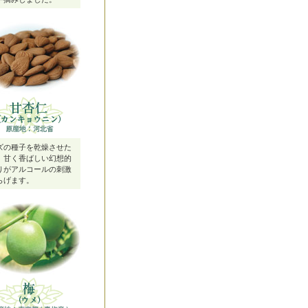
ズの種子を乾燥させた
。甘く香ばしい幻想的
りがアルコールの刺激
らげます。