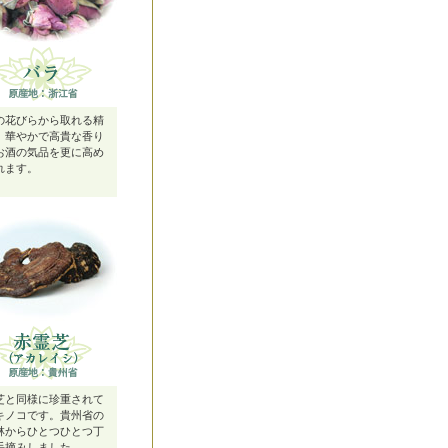
の花びらから取れる精
、華やかで高貴な香り
お酒の気品を更に高め
れます。
芝と同様に珍重されて
キノコです。貴州省の
林からひとつひとつ丁
手摘みしました。