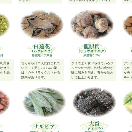
利用さ
古くから日本人に好まれて
タイでよく食べられているフ
アン
かせる
いる白く美しいハスの花
ルーツの一種。独特の成分が
もの
化を助
は、心をリラックスさせる
味に深みを与え、豊かな味わ
な香
効果があります。
いに仕上がります。
を和